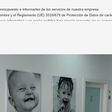
presupuesto e informarles de los servicios de nuestra empresa
iembre y el Reglamento (UE) 2016/679 de Protección de Datos de cará
chero informático y no serán cedidos bajo ningún concepto sin su expre
sión, portabilidad y oposición al tratamiento de datos de carácter perso