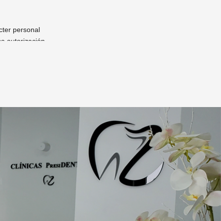
cter personal
sa autorización
nal